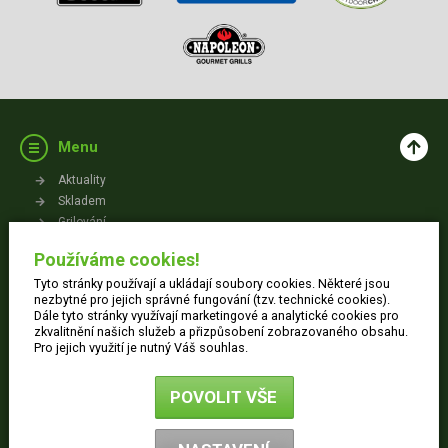
Menu
Aktuality
Skladem
Grilování
Videa
Používáme cookies!
Kontakt
Tyto stránky používají a ukládají soubory cookies. Některé jsou
Vše o nákupu
nezbytné pro jejich správné fungování (tzv. technické cookies).
Dále tyto stránky využívají marketingové a analytické cookies pro
zkvalitnění našich služeb a přizpůsobení zobrazovaného obsahu.
Jak nakupovat
Pro jejich využití je nutný Váš souhlas.
Obchodní podmínky
Dodací informace
POVOLIT VŠE
Ochrana osobních údajů
Reklamace