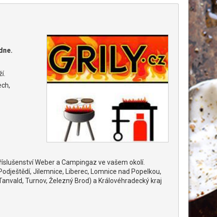
dne.
í.
ech,
a příslušenství Weber a Campingaz ve vašem okolí.
Podještědí, Jilemnice, Liberec, Lomnice nad Popelkou,
 Tanvald, Turnov, Železný Brod) a Královéhradecký kraj