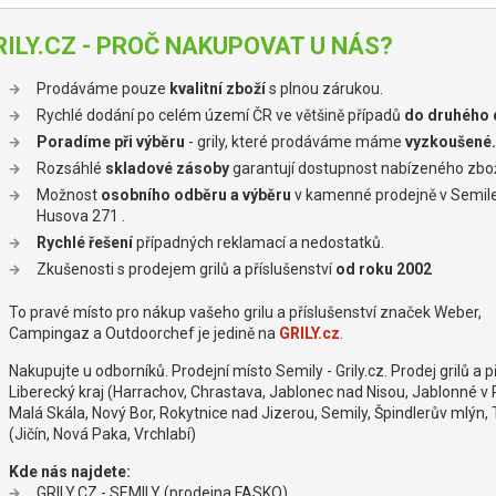
RILY.CZ - PROČ NAKUPOVAT U NÁS?
Prodáváme pouze
kvalitní zboží
s plnou zárukou.
Rychlé dodání po celém území ČR ve většině případů
do druhého 
Poradíme při výběru
- grily, které prodáváme máme
vyzkoušené.
Rozsáhlé
skladové zásoby
garantují dostupnost nabízeného zbož
Možnost
osobního odběru a výběru
v kamenné prodejně v Semil
Husova 271 .
Rychlé řešení
případných reklamací a nedostatků.
Zkušenosti s prodejem grilů a příslušenství
od roku 2002
To pravé místo pro nákup vašeho grilu a příslušenství značek Weber,
Campingaz a Outdoorchef je jedině na
GRILY.cz
.
Nakupujte u odborníků. Prodejní místo Semily - Grily.cz. Prodej grilů 
Liberecký kraj (Harrachov, Chrastava, Jablonec nad Nisou, Jablonné v 
Malá Skála, Nový Bor, Rokytnice nad Jizerou, Semily, Špindlerův mlýn,
(Jičín, Nová Paka, Vrchlabí)
Kde nás najdete:
GRILY.CZ - SEMILY (prodejna FASKO)