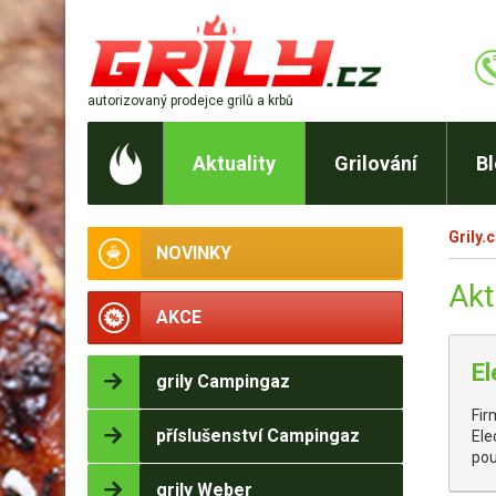
autorizovaný prodejce
grilů a krbů
Aktuality
Grilování
B
Grily.
NOVINKY
Akt
AKCE
El
grily Campingaz
Fir
příslušenství Campingaz
Ele
pou
grily Weber