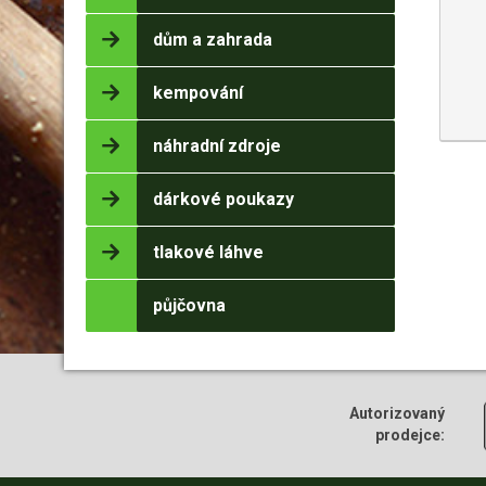
dům a zahrada
kempování
náhradní zdroje
dárkové poukazy
tlakové láhve
půjčovna
Autorizovaný
prodejce: