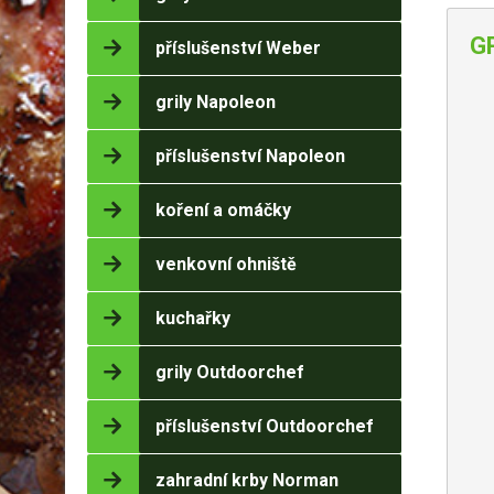
G
příslušenství Weber
grily Napoleon
příslušenství Napoleon
koření a omáčky
venkovní ohniště
kuchařky
grily Outdoorchef
příslušenství Outdoorchef
zahradní krby Norman