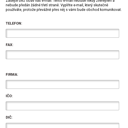
Zadejte bez obav váš e-mail. Tento e-mail nebude nikdy zveřejněn a
nebude předán žádné třetí straně. Vyplňte e-mail, který skutečně
používáte, protože převážně přes něj s vámi bude obchod komunikovat.
TELEFON:
FAX:
FIRMA:
IČO:
DIČ: