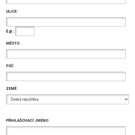
ULICE:
č.p.:
MĚSTO:
PSČ:
ZEMĚ:
PŘIHLAŠOVACÍ JMÉNO: