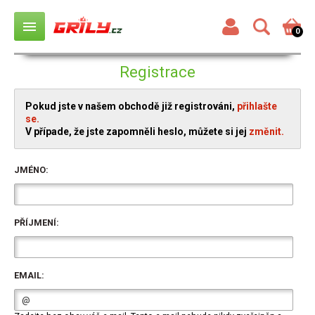
menu
0
Registrace
Pokud jste v našem obchodě již registrováni,
přihlašte
se.
V případe, že jste zapomněli heslo, můžete si jej
změnit.
JMÉNO:
PŘÍJMENÍ:
EMAIL: