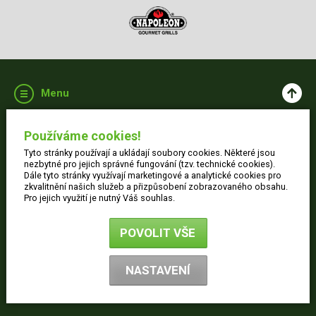
Menu
Aktuality
Skladem
Používáme cookies!
Grilování
Tyto stránky používají a ukládají soubory cookies. Některé jsou
Videa
nezbytné pro jejich správné fungování (tzv. technické cookies).
Dále tyto stránky využívají marketingové a analytické cookies pro
Kontakt
zkvalitnění našich služeb a přizpůsobení zobrazovaného obsahu.
Pro jejich využití je nutný Váš souhlas.
Vše o nákupu
Jak nakupovat
POVOLIT VŠE
Obchodní podmínky
Dodací informace
NASTAVENÍ
Ochrana osobních údajů
Reklamace