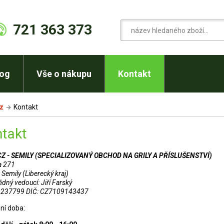
721 363 373
log
Vše o nákupu
Kontakt
cz
Kontakt
takt
CZ - SEMILY (SPECIALIZOVANÝ OBCHOD NA GRILY A PŘÍSLUŠENSTVÍ)
a 271
Semily (Liberecký kraj)
dný vedoucí: Jiří Farský
3237799 DIČ: CZ7109143437
ní doba: