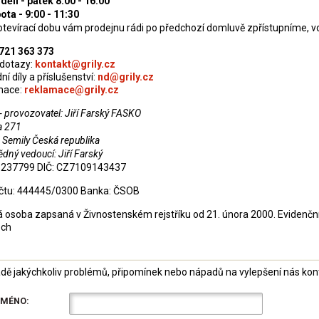
dělí - pátek 8:00 - 16:00
ota - 9:00 - 11:30
tevírací dobu vám prodejnu rádi po předchozí domluvě zpřístupníme, vo
721 363 373
dotazy:
kontakt@grily.cz
í díly a příslušenství:
nd@grily.cz
mace:
reklamace@grily.cz
 - provozovatel: Jiří Farský FASKO
a 271
 Semily Česká republika
dný vedoucí: Jiří Farský
3237799 DIČ: CZ7109143437
účtu: 444445/0300 Banka: ČSOB
á osoba zapsaná v Živnostenském rejstříku od 21. února 2000. Evidenční 
ech
adě jakýchkoliv problémů, připomínek nebo nápadů na vylepšení nás konta
JMÉNO: