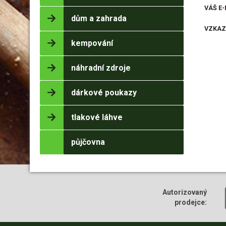
VÁŠ E-
dům a zahrada
VZKAZ
kempování
náhradní zdroje
dárkové poukazy
tlakové láhve
půjčovna
Autorizovaný
prodejce: