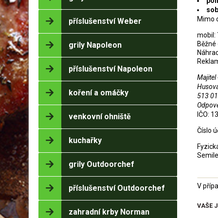
pon
sob
Mimo o
příslušenství Weber
mobil:
Běžné 
grily Napoleon
Náhradn
Rekla
příslušenství Napoleon
Majitel
Husov
koření a omáčky
513 01
Odpově
IČO: 1
venkovní ohniště
Číslo 
kuchařky
Fyzick
Semil
grily Outdoorchef
V příp
příslušenství Outdoorchef
VAŠE 
zahradní krby Norman