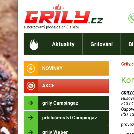
autorizovaný prodejce
grilů a krbů
Aktuality
Grilování
B
Grily.
NOVINKY
Kon
AKCE
GRILY.
Husov
grily Campingaz
513 01 
Odpově
IČO: 1
příslušenství Campingaz
provoz
grily Weber