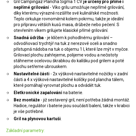
Gril Campingaz Plancha Sigma 1 CV
je určený pro přímé i
nepřímé grilování
- Víko grilu umožňuje nepřímé grilování,
díky kterému výrazně rozšíříte své kulinářské možnosti.
Teplo cirkuluje rovnoměrně kolem pokrmu, takže je ideální
pro přípravu větších kusů masa, drůbeže nebo pečení. S
otevřením víkem grilujete klasické přímé grilování.
Snadná údržba
- je klíčem k pohodlnému grilování –
odvodňovací trychtýř na tuk z nerezové oceli a snadno
přístupná nádoba na tuk o objemu 1 l, které lze mýt v myčce.
Grilovací plochu zahřejeme, polijeme vodou a nečistoty
stáhneme ocelovou škrabkou do kalíšku pod grilem a poté
plochu setřeme ubrouskem.
Nastavitelné části
- 2x výškově nastavitelné nožičky v zadní
části a 4 x výškově nastavitelné kolíčky pod plancha tálem,
které pomáhají vyrovnat plochu a odvádět tuk.
Eletkronické zapalování
na baterie.
Bez montáže
- již sestavený gril, není potřeba žádná montáž.
Hadice, regulátor i baterie jsou součástí balení, takže v krabici
je vše potřebné.
Gril na plynovou kartuši
.
Základní parametry: