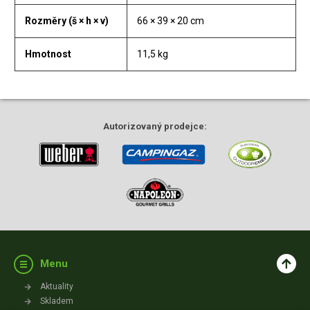
Rozměry (š × h × v)
66 × 39 × 20 cm
Hmotnost
11,5 kg
Autorizovaný
prodejce:
Menu
Aktuality
Skladem