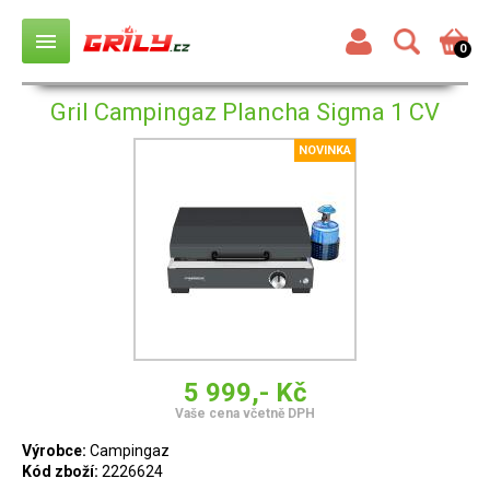
menu
0
Gril Campingaz Plancha Sigma 1 CV
NOVINKA
5 999,- Kč
Vaše cena včetně DPH
Výrobce:
Campingaz
Kód zboží:
2226624