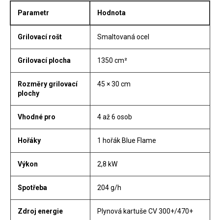
Parametr
Hodnota
Grilovací rošt
Smaltovaná ocel
Grilovací plocha
1350 cm²
Rozměry grilovací
45 × 30 cm
plochy
Vhodné pro
4 až 6 osob
Hořáky
1 hořák Blue Flame
Výkon
2,8 kW
Spotřeba
204 g/h
Zdroj energie
Plynová kartuše CV 300+/470+