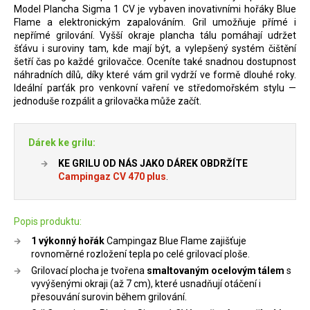
Model Plancha Sigma 1 CV je vybaven inovativními hořáky Blue
Flame a elektronickým zapalováním. Gril umožňuje přímé i
nepřímé grilování. Vyšší okraje plancha tálu pomáhají udržet
šťávu i suroviny tam, kde mají být, a vylepšený systém čištění
šetří čas po každé grilovačce. Oceníte také snadnou dostupnost
náhradních dílů, díky které vám gril vydrží ve formě dlouhé roky.
Ideální parťák pro venkovní vaření ve středomořském stylu —
jednoduše rozpálit a grilovačka může začít.
Dárek ke grilu:
KE GRILU OD NÁS JAKO DÁREK OBDRŽÍTE
Campingaz CV 470 plus
.
Popis produktu:
1 výkonný hořák
Campingaz Blue Flame zajišťuje
rovnoměrné rozložení tepla po celé grilovací ploše.
Grilovací plocha je tvořena
smaltovaným ocelovým tálem
s
vyvýšenými okraji (až 7 cm), které usnadňují otáčení i
přesouvání surovin během grilování.