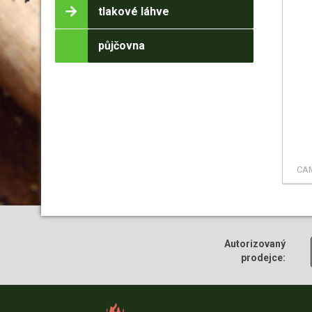
tlakové láhve
půjčovna
CA
Autorizovaný
prodejce: