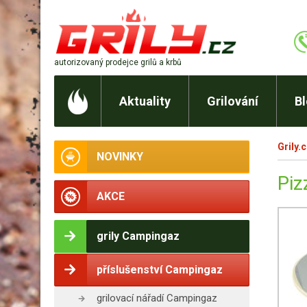
autorizovaný prodejce
grilů a krbů
Aktuality
Grilování
B
Grily.
NOVINKY
Piz
AKCE
grily Campingaz
příslušenství Campingaz
grilovací nářadí Campingaz