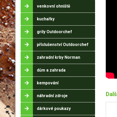
venkovní ohniště
kuchařky
grily Outdoorchef
příslušenství Outdoorchef
zahradní krby Norman
dům a zahrada
kempování
Dalš
náhradní zdroje
dárkové poukazy