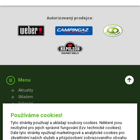
Autorizovaný
prodejce:
Menu
Aktuality
Skladem
Grilování
Videa
Používáme cookies!
Kontakt
Tyto stránky používají a ukládají soubory cookies. Některé jsou
Vše o nákupu
nezbytné pro jejich správné fungování (tzv. technické cookies).
Dále tyto stránky využívají marketingové a analytické cookies pro
zkvalitnění našich služeb a přizpůsobení zobrazovaného obsahu.
Jak nakupovat