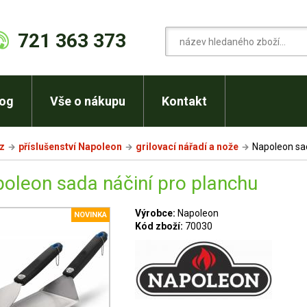
721 363 373
log
Vše o nákupu
Kontakt
cz
příslušenství Napoleon
grilovací nářadí a nože
Napoleon sad
oleon sada náčiní pro planchu
Výrobce:
Napoleon
NOVINKA
Kód zboží:
70030