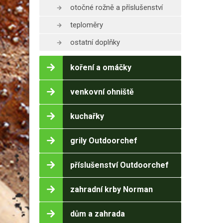
otočné rožně a příslušenství
teploměry
ostatní doplňky
koření a omáčky
venkovní ohniště
kuchařky
grily Outdoorchef
příslušenství Outdoorchef
zahradní krby Norman
dům a zahrada