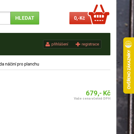
0,-
Kč
přihlášení
registrace
a náčiní pro planchu
679,- Kč
Vaše cena včetně DPH