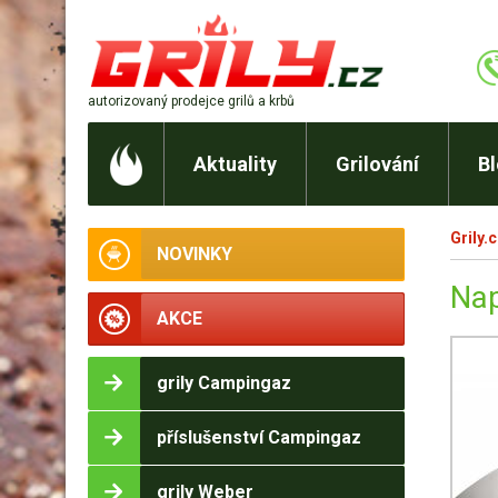
autorizovaný prodejce
grilů a krbů
Aktuality
Grilování
B
Grily.
NOVINKY
Nap
AKCE
grily Campingaz
příslušenství Campingaz
grily Weber