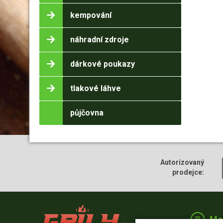
kempování
náhradní zdroje
dárkové poukazy
tlakové láhve
půjčovna
Autorizovaný
prodejce:
Me