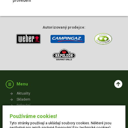
provedení
Autorizovaný
prodejce:
Menu
Aktuality
Skladem
Grilování
Videa
Používáme cookies!
Kontakt
Tyto stránky používají a ukládají soubory cookies. Některé jsou
Vše o nákupu
nezbytné pro jejich správné fungování (tzv. technické cookies).