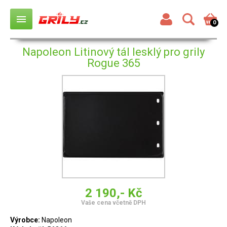
menu
0
Napoleon Litinový tál lesklý pro grily
Rogue 365
2 190,- Kč
Vaše cena včetně DPH
Výrobce:
Napoleon