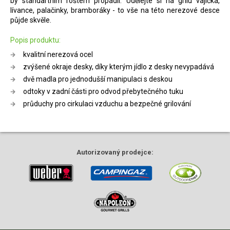
by standartním roštem propadli. Udělejte si na grilu vajíčka,
lívance, palačinky, bramboráky - to vše na této nerezové desce
půjde skvěle.
Popis produktu:
kvalitní nerezová ocel
zvýšené okraje desky, díky kterým jídlo z desky nevypadává
dvě madla pro jednodušší manipulaci s deskou
odtoky v zadní části pro odvod přebytečného tuku
průduchy pro cirkulaci vzduchu a bezpečné grilování
Autorizovaný
prodejce: