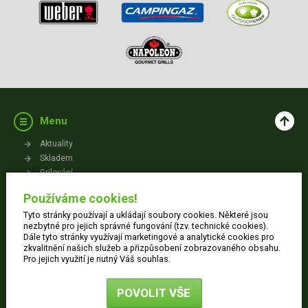
Menu
Aktuality
Skladem
Grilování
Videa
Používáme cookies!
Kontakt
Tyto stránky používají a ukládají soubory cookies. Některé jsou
Vše o nákupu
nezbytné pro jejich správné fungování (tzv. technické cookies).
Dále tyto stránky využívají marketingové a analytické cookies pro
zkvalitnění našich služeb a přizpůsobení zobrazovaného obsahu.
Jak nakupovat
Pro jejich využití je nutný Váš souhlas.
Obchodní podmínky
Dodací informace
POVOLIT VŠE
Ochrana osobních údajů
Reklamace