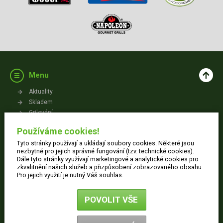
Menu
Aktuality
Skladem
Grilování
Videa
Používáme cookies!
Kontakt
Tyto stránky používají a ukládají soubory cookies. Některé jsou
Vše o nákupu
nezbytné pro jejich správné fungování (tzv. technické cookies).
Dále tyto stránky využívají marketingové a analytické cookies pro
zkvalitnění našich služeb a přizpůsobení zobrazovaného obsahu.
Jak nakupovat
Pro jejich využití je nutný Váš souhlas.
Obchodní podmínky
Dodací informace
POVOLIT VŠE
Ochrana osobních údajů
Reklamace