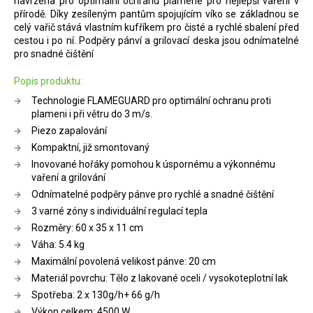
navržena pro optimální ochranu plamene pro nejlepší vaření v
přírodě. Díky zesíleným pantům spojujícím víko se základnou se
celý vařič stává vlastním kufříkem pro čisté a rychlé sbalení před
cestou i po ní. Podpěry pánví a grilovací deska jsou odnímatelné
pro snadné čištění
Popis produktu:
Technologie FLAMEGUARD pro optimální ochranu proti
plameni i při větru do 3 m/s.
Piezo zapalování
Kompaktní, již smontovaný
Inovované hořáky pomohou k úspornému a výkonnému
vaření a grilování
Odnímatelné podpěry pánve pro rychlé a snadné čištění
3 varné zóny s individuální regulací tepla
Rozměry: 60 x 35 x 11 cm
Váha: 5.4 kg
Maximální povolená velikost pánve: 20 cm
Materiál povrchu: Tělo z lakované oceli / vysokoteplotní lak
Spotřeba: 2 x 130g/h+ 66 g/h
Výkon celkem: 4500 W