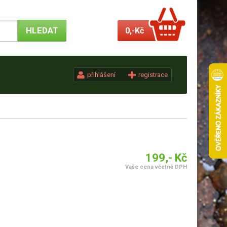
0,-
Kč
přihlášení
registrace
199,- Kč
Vaše cena včetně DPH