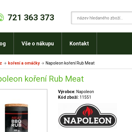
721 363 373
log
Vše o nákupu
Kontakt
cz
koření a omáčky
Napoleon koření Rub Meat
oleon koření Rub Meat
Výrobce:
Napoleon
Kód zboží:
11551