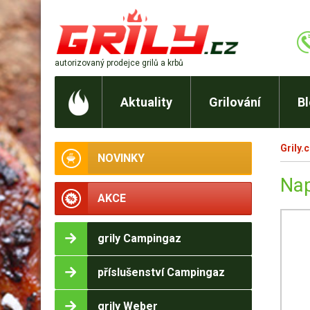
autorizovaný prodejce
grilů a krbů
Aktuality
Grilování
B
Grily.
NOVINKY
Nap
AKCE
grily Campingaz
příslušenství Campingaz
grily Weber