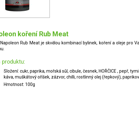
oleon koření Rub Meat
 Napoleon Rub Meat je skvělou kombinací bylinek, koření a oleje pro
nu.
 produktu:
Složení: cukr, paprika, mořská sůl, cibule, česnek, HOŘČICE , pepř, ty
káva, muškátový oříšek, zázvor, chilli, rostlinný olej (řepkový), papriko
Hmotnost: 100g