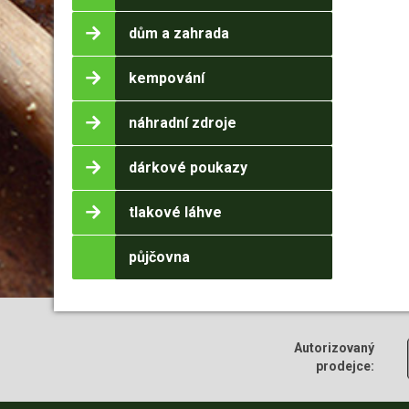
dům a zahrada
kempování
náhradní zdroje
dárkové poukazy
tlakové láhve
půjčovna
Autorizovaný
prodejce: