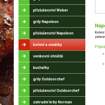
příslušenství Weber
grily Napoleon
Nap
Koření
příslušenství Napoleon
zeleni
koření a omáčky
Popis
venkovní ohniště
kuchařky
grily Outdoorchef
příslušenství Outdoorchef
zahradní krby Norman