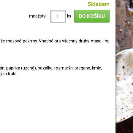
Skladem
množství:
ks
 Vaše masové pokrmy. Vhodné pro všechny druhy masa i na
mián, paprika (uzená), bazalka, rozmarýn, oregano, kmín,
vý extrakt.