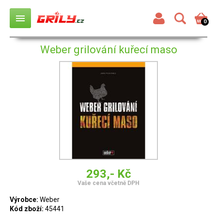
menu
0
Weber grilování kuřecí maso
293,- Kč
Vaše cena včetně DPH
Výrobce:
Weber
Kód zboží:
45441