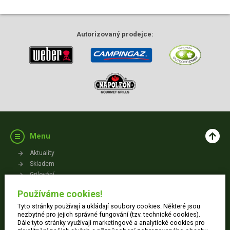
Autorizovaný
prodejce:
Menu
Aktuality
Skladem
Grilování
Videa
Používáme cookies!
Kontakt
Tyto stránky používají a ukládají soubory cookies. Některé jsou
Vše o nákupu
nezbytné pro jejich správné fungování (tzv. technické cookies).
Dále tyto stránky využívají marketingové a analytické cookies pro