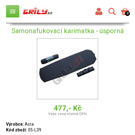
menu
0
Samonafukovací karimatka - úsporná
477,- Kč
Vaše cena včetně DPH
Výrobce:
Acra
Kód zboží:
05-L39