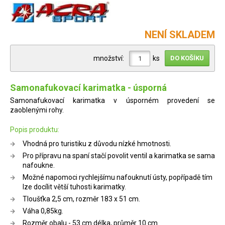
NENÍ SKLADEM
množství:
ks
Samonafukovací karimatka - úsporná
Samonafukovací karimatka v úsporném provedení se
zaoblenými rohy.
Popis produktu:
Vhodná pro turistiku z důvodu nízké hmotnosti.
Pro přípravu na spaní stačí povolit ventil a karimatka se sama
nafoukne.
Možné napomoci rychlejšímu nafouknutí ústy, popřípadě tím
lze docílit větší tuhosti karimatky.
Tloušťka 2,5 cm, rozměr 183 x 51 cm.
Váha 0,85kg.
Rozměr obalu - 53 cm délka, průměr 10 cm.