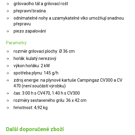
grilovacího tál a grilovací rošt
přepravní brašna
odnímatelné nohy a uzamykatelné víko umožňují snadnou
přepravu
piezo zapalování
Parametry:
rozměr grilovací plochy: Ø 36 cm
hořák: kulatý nerezový
výkon hořáku: 2 kW
spotřeba plynu: 145 g/h
zdroj energie: na plynové kartuše Campingaz CV300 a CV
470 (není součástí výrobku)
čas: 3:00 h s CV470, 1:40 h s CV300
rozměry sestaveného grilu: 36 x 42 cm
hmotnost: 4,92 kg
Další doporučené zboží