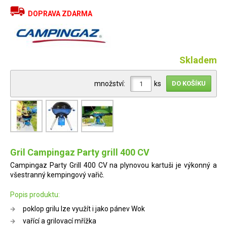
DOPRAVA ZDARMA
Skladem
množství:
ks
Gril Campingaz Party grill 400 CV
Campingaz Party Grill 400 CV na plynovou kartuši je výkonný a
všestranný kempingový vařič.
Popis produktu:
poklop grilu lze využít i jako pánev Wok
vařící a grilovací mřížka