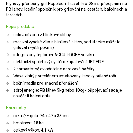
Plynový přenosný gril Napoleon Travel Pro 285 s připojením na
PB lahev. Ideální společník pro grilování na cestách, balkónech a
terasách.
Popis produktu:
grilovací vana z hlíníkové slitiny
masivní vysoké víko z hliníkové slitiny, pod kterým můžete
grilovat i vyšší pokrmy
integrovaný teploměr ACCU-PROBE ve víku
elektrický spolehlivý systém zapalování JET-FIRE
2 samostatně ovladatelné nerezové hořáky
Wave vlnitý porcelánem smaltovaný litinový půlený rošt
boční madla pro snadné přenášení
zdroj energie: PB láhev 5kg nebo 10kg - připojovací sada je
součástí balení grilu
Parametry
rozměry grilu: 74 x 47 x 38 cm
hmotnost: 18 kg
celkový výkon: 4,1 kW