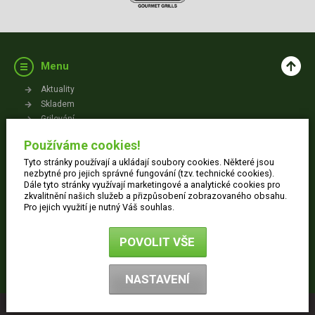
Menu
Aktuality
Skladem
Grilování
Videa
Používáme cookies!
Kontakt
Tyto stránky používají a ukládají soubory cookies. Některé jsou
Vše o nákupu
nezbytné pro jejich správné fungování (tzv. technické cookies).
Dále tyto stránky využívají marketingové a analytické cookies pro
zkvalitnění našich služeb a přizpůsobení zobrazovaného obsahu.
Jak nakupovat
Pro jejich využití je nutný Váš souhlas.
Obchodní podmínky
Dodací informace
POVOLIT VŠE
Ochrana osobních údajů
Reklamace
NASTAVENÍ