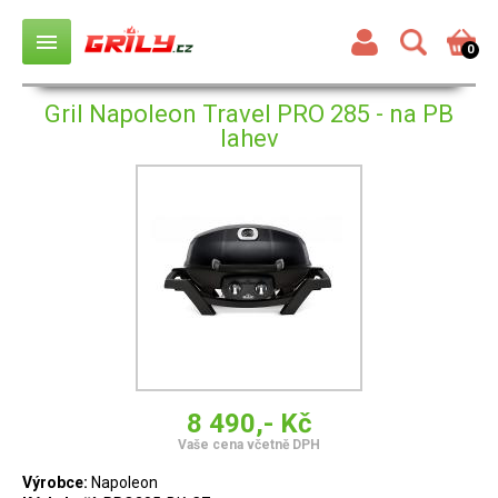
menu
0
Gril Napoleon Travel PRO 285 - na PB
lahev
8 490,- Kč
Vaše cena včetně DPH
Výrobce:
Napoleon