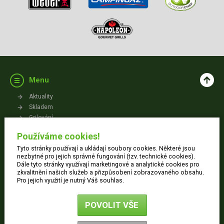
Menu
Aktuality
Skladem
Grilování
Videa
Používáme cookies!
Kontakt
Tyto stránky používají a ukládají soubory cookies. Některé jsou
Vše o nákupu
nezbytné pro jejich správné fungování (tzv. technické cookies).
Dále tyto stránky využívají marketingové a analytické cookies pro
zkvalitnění našich služeb a přizpůsobení zobrazovaného obsahu.
Jak nakupovat
Pro jejich využití je nutný Váš souhlas.
Obchodní podmínky
Dodací informace
POVOLIT VŠE
Ochrana osobních údajů
Reklamace