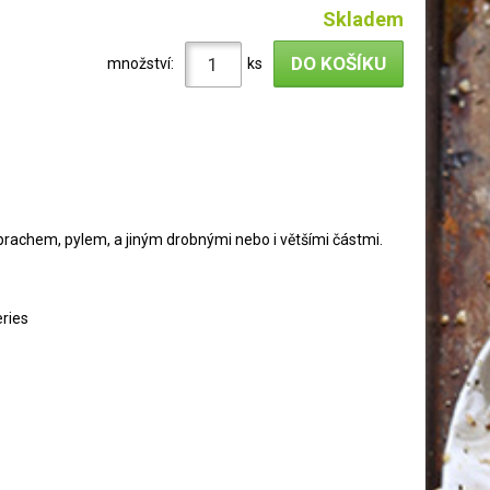
Skladem
množství:
ks
achem, pylem, a jiným drobnými nebo i většími částmi.
ries