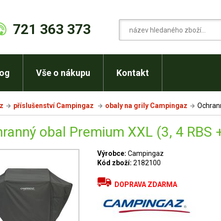
721 363 373
log
Vše o nákupu
Kontakt
cz
příslušenství Campingaz
obaly na grily Campingaz
Ochrann
ranný obal Premium XXL (3, 4 RBS 
Výrobce:
Campingaz
Kód zboží:
2182100
DOPRAVA ZDARMA