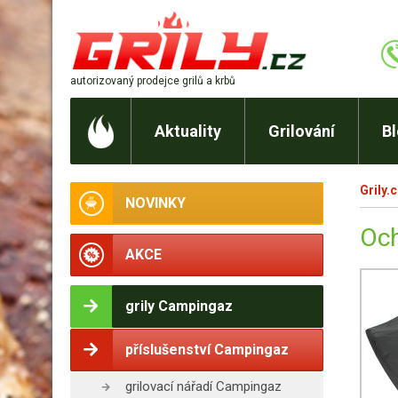
autorizovaný prodejce
grilů a krbů
Aktuality
Grilování
B
Grily.
NOVINKY
Och
AKCE
grily Campingaz
příslušenství Campingaz
grilovací nářadí Campingaz