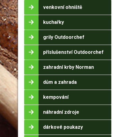
venkovní ohniště
kuchařky
grily Outdoorchef
příslušenství Outdoorchef
zahradní krby Norman
dům a zahrada
kempování
náhradní zdroje
dárkové poukazy