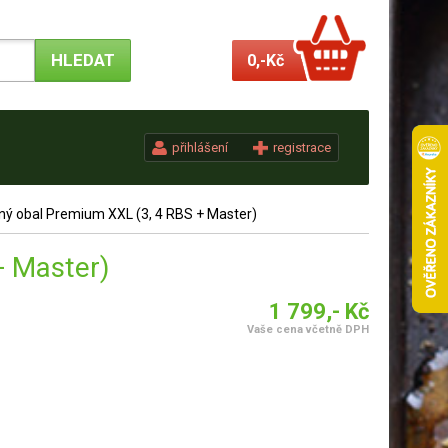
0,-
Kč
přihlášení
registrace
ý obal Premium XXL (3, 4 RBS + Master)
+ Master)
1 799,- Kč
Vaše cena včetně DPH