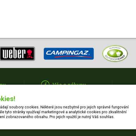
nu
Vše o nákupu
ality
Jak nakupovat
kies!
adem
Obchodní podmínky
kládají soubory cookies. Některé jsou nezbytné pro jejich správné fungování
ování
Dodací informace
ále tyto stránky využívají marketingové a analytické cookies pro zkvalitnění
a
Ochrana osobních údajů
ení zobrazovaného obsahu. Pro jejich využití je nutný Váš souhlas.
akt
Reklamace