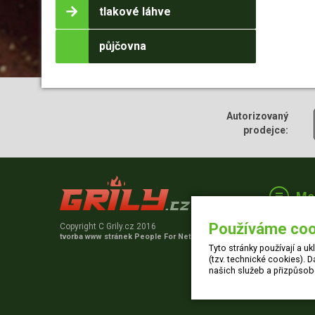
tlakové láhve
půjčovna
Autorizovaný
prodejce:
Me
Aktu
Používáme coo
Copyright C Grily.cz 2016
Skl
tvorba www stránek
People For Net a.s.
Tyto stránky používají a u
Gril
(tzv. technické cookies). D
Vide
našich služeb a přizpůsob
Kont