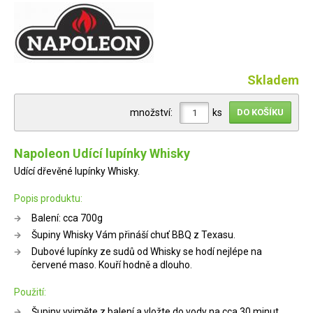
Skladem
množství:
ks
Napoleon Udící lupínky Whisky
Udící dřevěné lupínky Whisky.
Popis produktu:
Balení: cca 700g
Šupiny Whisky Vám přináší chuť BBQ z Texasu.
Dubové lupínky ze sudů od Whisky se hodí nejlépe na
červené maso. Kouří hodně a dlouho.
Použití:
Šupiny vyjměte z balení a vložte do vody na cca 30 minut,