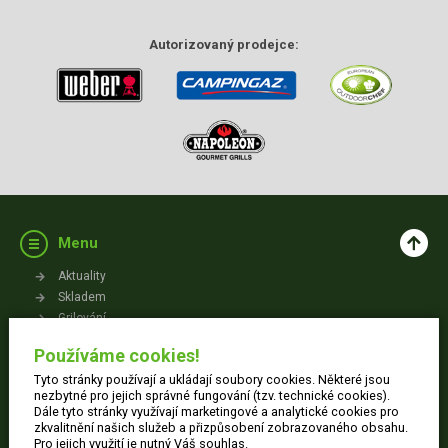
Autorizovaný
prodejce:
Menu
Aktuality
Skladem
Grilování
Videa
Používáme cookies!
Kontakt
Tyto stránky používají a ukládají soubory cookies. Některé jsou
Vše o nákupu
nezbytné pro jejich správné fungování (tzv. technické cookies).
Dále tyto stránky využívají marketingové a analytické cookies pro
zkvalitnění našich služeb a přizpůsobení zobrazovaného obsahu.
Jak nakupovat
Pro jejich využití je nutný Váš souhlas.