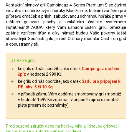
Kontaktní plynový gril Campingaz 4 Series Premium S se čtyřmi
inovativními nerezovými hořáky Blue Flame, bočním vařičem pro
přípravu omáček a příloh, zabudovanou ochranou hořáků přímo v
roštech grilovací plochy a unikátním čistícím systémem
InstaClean® AQUA, který Vám usnadní čištění grilu, omezuje
zpětné vznícení šťáv a díky němuž budou Vaše pokrmy ještě
šťavnatější. Součástí grilu je rošt Culinary modular Cast-iron grid
a oboustranný tál.
Dárek ke grilu:
ke grilu od nás obdržíte jako dárek
Campingaz otáčecí
špíz
v hodnotě 2 999 Kč
ke grilu od nás obdržíte jako dárek
Sadu pro připojení k
PB láhvi 5 či 10 Kg
v případě zájmu Vám dodáme smontovaný gril (montáž
v hodnotě 1599 Kč zdarma - v případě zájmu o montáž
pište prosím do poznámky)
Prodloužená záruční doba na hořáky, víko a litinovou grilovací
plochu pouze u autorizovaného prodejce: