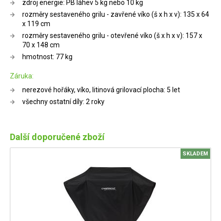
zdroj energie: PB láhev 5 kg nebo 10 kg
rozměry sestaveného grilu - zavřené víko (š x h x v): 135 x 64
x 119 cm
rozměry sestaveného grilu - otevřené víko (š x h x v): 157 x
70 x 148 cm
hmotnost: 77 kg
Záruka:
nerezové hořáky, víko, litinová grilovací plocha: 5 let
všechny ostatní díly: 2 roky
Další doporučené zboží
SKLADEM