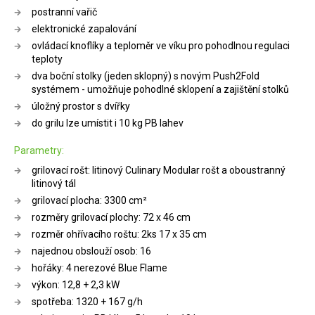
postranní vařič
elektronické zapalování
ovládací knoflíky a teploměr ve víku pro pohodlnou regulaci
teploty
dva boční stolky (jeden sklopný) s novým Push2Fold
systémem - umožňuje pohodlné sklopení a zajištění stolků
úložný prostor s dvířky
do grilu lze umístit i 10 kg PB lahev
Parametry:
grilovací rošt: litinový Culinary Modular rošt a oboustranný
litinový tál
grilovací plocha: 3300 cm²
rozměry grilovací plochy: 72 x 46 cm
rozměr ohřívacího roštu: 2ks 17 x 35 cm
najednou obslouží osob: 16
hořáky: 4 nerezové Blue Flame
výkon: 12,8 + 2,3 kW
spotřeba: 1320 + 167 g/h