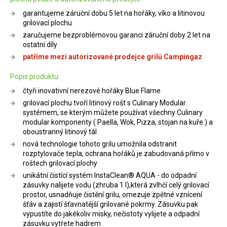
garantujeme záruční dobu 5 let na hořáky, víko a litinovou
grilovací plochu
zaručujeme bezproblémovou garanci záruční doby 2 let na
ostatní díly
patříme mezi autorizované prodejce grilů Campingaz
Popis produktu:
čtyři inovativní nerezové hořáky Blue Flame
grilovací plochu tvoří litinový rošt s Culinary Modular
systémem, se kterým můžete používat všechny Culinary
modular komponenty ( Paella, Wok, Pizza, stojan na kuře ) a
oboustranný litinový tál
nová technologie tohoto grilu umožnila odstranit
rozptylovače tepla, ochrana hořáků je zabudovaná přímo v
roštech grilovací plochy
unikátní čistící systém InstaClean® AQUA - do odpadní
zásuvky nalijete vodu (zhruba 1 l),která zvlhčí celý grilovací
prostor, usnadňuje čistění grilu, omezuje zpětné vznícení
šťáv a zajistí šťavnatější grilované pokrmy. Zásuvku pak
vypustíte do jakékoliv misky, nečistoty vylijete a odpadní
zásuvku vytřete hadrem