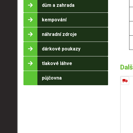
dům a zahrada
kempování
náhradní zdroje
dárkové poukazy
tlakové láhve
Dalš
půjčovna