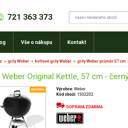
721 363 373
log
Vše o nákupu
Kontakt
cz
grily Weber
kotlové grily Weber
grily Weber průměr 57 cm
l Weber Original Kettle, 57 cm - čern
Výrobce:
Weber
NOVINKA
Kód zboží:
1502202
DOPRAVA ZDARMA