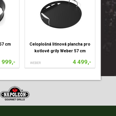
 57 cm
Celoplošná litinová plancha pro
kotlové grily Weber 57 cm
 999,-
4 499,-
WEBER