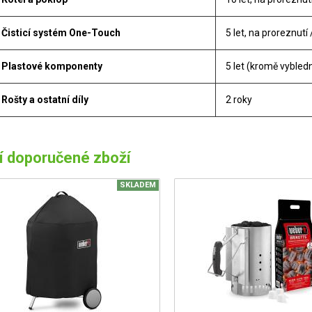
Čisticí systém One-Touch
5 let, na proreznutí
Plastové komponenty
5 let (kromě vybled
Rošty a ostatní díly
2 roky
í doporučené zboží
SKLADEM