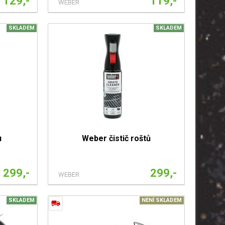
129,-
119,-
WEBER
SKLADEM
SKLADEM
u
Weber čistič roštů
299,-
299,-
WEBER
SKLADEM
NENÍ SKLADEM