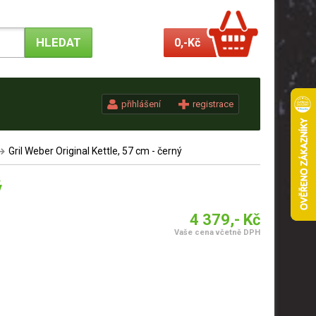
0,-
Kč
přihlášení
registrace
Gril Weber Original Kettle, 57 cm - černý
ý
4 379,- Kč
Vaše cena včetně DPH