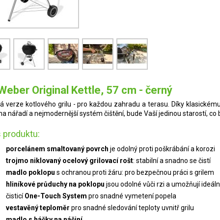
 Weber Original Kettle, 57 cm - černý
ká verze kotlového grilu - pro každou zahradu a terasu. Díky klasickém
na nářadí a nejmodernější systém čištění, bude Vaší jedinou starostí, co 
 produktu:
porcelánem smaltovaný povrch
je odolný proti poškrábání a korozi
trojmo niklovaný ocelový grilovací rošt
: stabilní a snadno se čistí
madlo poklopu
s ochranou proti žáru: pro bezpečnou práci s grilem
hliníkové průduchy na poklopu
jsou odolné vůči rzi a umožňují ideál
čisticí
One-Touch System
pro snadné vymetení popela
vestavěný teploměr
pro snadné sledování teploty uvnitř grilu
madlo s háčky na náčiní