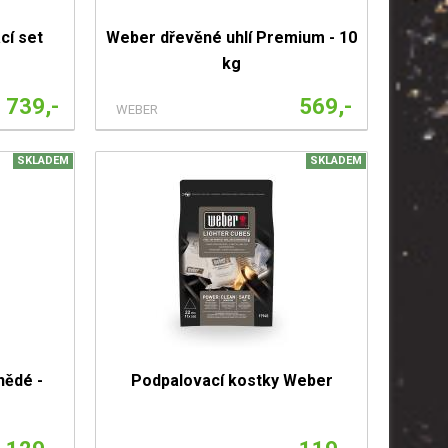
cí set
Weber dřevěné uhlí Premium - 10
kg
739,-
569,-
WEBER
SKLADEM
SKLADEM
nědé -
Podpalovací kostky Weber