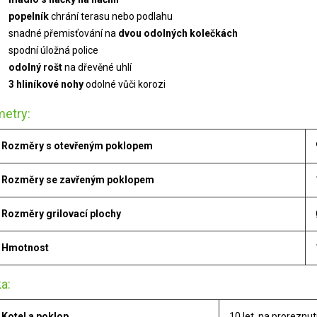
popelník
chrání terasu nebo podlahu
snadné přemisťování na
dvou odolných kolečkách
spodní úložná police
odolný rošt
na dřevěné uhlí
3 hliníkové nohy
odolné vůči korozi
etry:
Rozměry s otevřeným poklopem
Rozměry se zavřeným poklopem
Rozměry grilovací plochy
Hmotnost
a:
Kotel a poklop
10 let, na proreznut