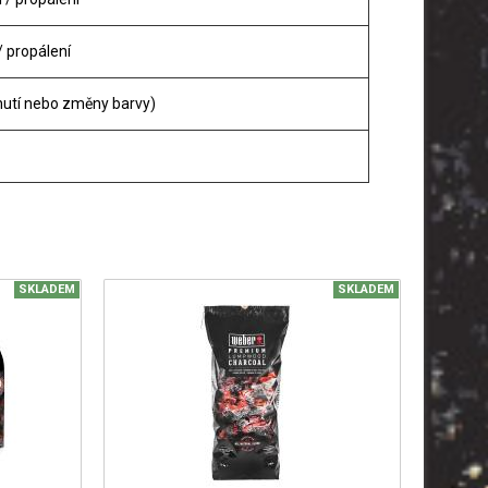
 / propálení
nutí nebo změny barvy)
SKLADEM
SKLADEM