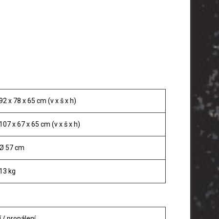
92 x 78 x 65 cm (v x š x h)
107 x 67 x 65 cm (v x š x h)
Ø 57 cm
13 kg
í / propálení