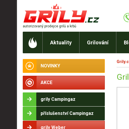
autorizovaný prodejce
grilů a krbů
Aktuality
Grilování
B
Grily.
NOVINKY
Gri
AKCE
grily Campingaz
příslušenství Campingaz
grily Weber