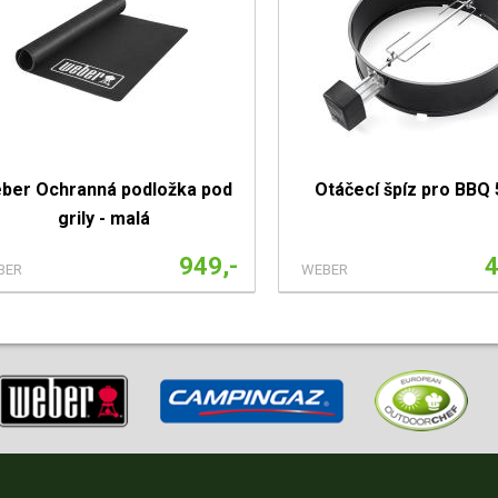
ber Ochranná podložka pod
Otáčecí špíz pro BBQ
grily - malá
949,-
4
BER
WEBER