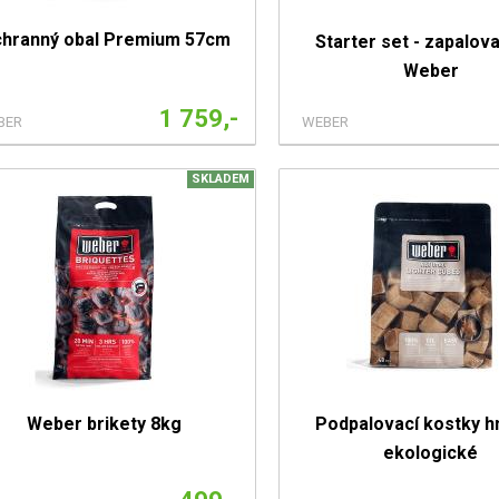
hranný obal Premium 57cm
Starter set - zapalova
Weber
1 759,-
BER
WEBER
SKLADEM
Weber brikety 8kg
Podpalovací kostky h
ekologické