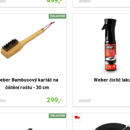
499,-
BER
WEBER
SKLADEM
eber Bambusový kartáč na
Weber čistič lak
čištění roštu - 30 cm
299,-
BER
WEBER
SKLADEM