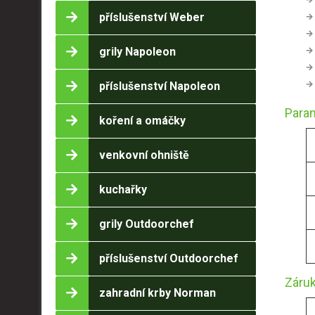
příslušenství Weber
grily Napoleon
příslušenství Napoleon
Param
koření a omáčky
venkovní ohniště
kuchařky
grily Outdoorchef
příslušenství Outdoorchef
Záruk
zahradní krby Norman