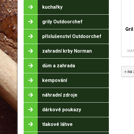
kuchařky
grily Outdoorchef
Gri
příslušenství Outdoorchef
zahradní krby Norman
NA
dům a zahrada
« na
kempování
náhradní zdroje
dárkové poukazy
tlakové láhve