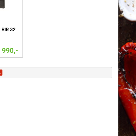
 BIR 32
 990,-
2