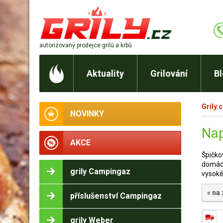
autorizovaný prodejce
grilů a krbů
Aktuality
Grilování
B
Grily.
NOVINKY
Nap
AKCE
Špičko
domácí
grily Campingaz
vysoké 
« na
příslušenství Campingaz
grily Weber