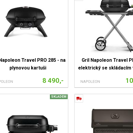
 Napoleon Travel PRO 285 - na
Gril Napoleon Travel 
plynovou kartuši
elektrický se skládacím
8 490,-
10
POLEON
NAPOLEON
SKLADEM