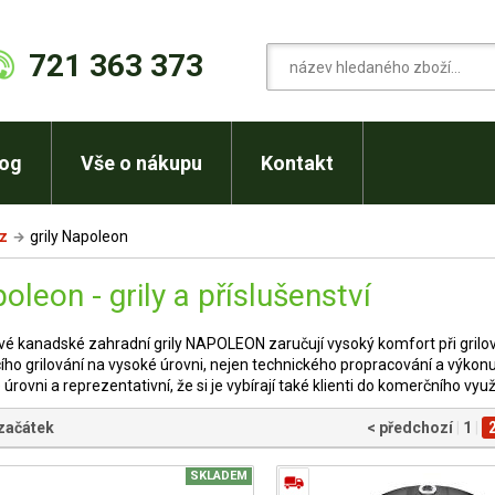
721 363 373
log
Vše o nákupu
Kontakt
cz
grily Napoleon
oleon - grily a příslušenství
vé kanadské zahradní grily NAPOLEON zaručují vysoký komfort při grilov
ho grilování na vysoké úrovni, nejen technického propracování a výkonu,
úrovni a reprezentativní, že si je vybírají také klienti do komerčního využ
 začátek
< předchozí
|
1
|
SKLADEM