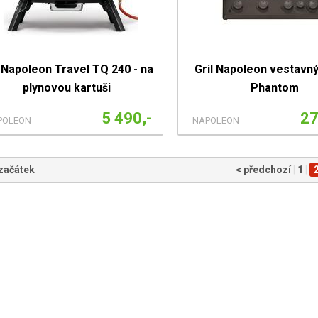
l Napoleon Travel TQ 240 - na
Gril Napoleon vestavný
plynovou kartuši
Phantom
5 490,-
27
POLEON
NAPOLEON
 začátek
< předchozí
|
1
|