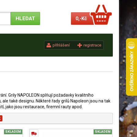
0,-
Kč
přihlášení
registrace
ání. Grily NAPOLEON splňují požadavky kvalitního
 ale také designu. Některé řady grilů Napoleon jsou na tak
ití, jako jsou restaurace, firemní rauty apod.
2
SKLADEM
SKLADEM