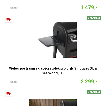
1 479,-
WEBER
SKLADEM
Weber postranní sklápěcí stolek pro grily Smoque / XL a
Searwood / XL
2 299,-
WEBER
SKLADEM