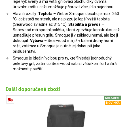
lépe vybavený a má větší grilovací plochu díky dvěma
úrovním roštu, což umožňuje připravit více jídla najednou.
Hlavní rozdíly:
Teplota
– Weber Smoque dosahuje max. 260
°C, což stačí na steak, ale na pizzu je lepší vyšší teplota
(Searwood zvládne až 315 °C),
Stabilita a převoz
–
Searwood má spodní poličku, která zpevňuje konstrukci, což
usnadňuje přesun grilu. Smoque ji v základu nemá, ale lze ji
dokoupit.
Výbava
– Searwood má již v balení druhý horní
rošt, zatímco u Smoque je nutné jej dokoupit jako
příslušenství.
Smoque je ideální volbou pro ty, kteří hledají jednoduchý
peletový gril, zatímco Searwood nabízí větší komfort a širší
možnosti použití.
Další doporučené zboží
SKLADEM
NOVINKA