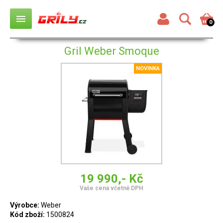
menu
0
Gril Weber Smoque
NOVINKA
19 990,- Kč
Vaše cena včetně DPH
Výrobce:
Weber
Kód zboží:
1500824