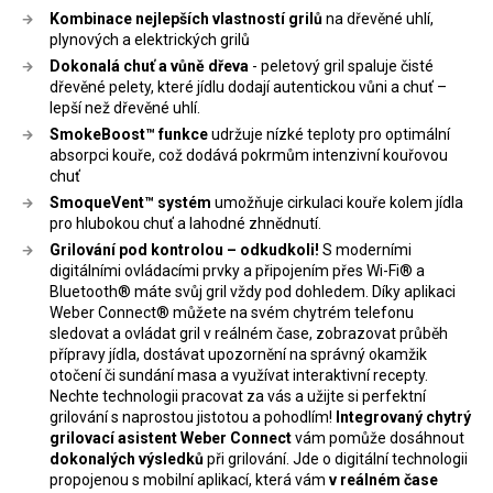
Kombinace nejlepších vlastností grilů
na dřevěné uhlí,
plynových a elektrických grilů
Dokonalá chuť a vůně dřeva
- peletový gril spaluje čisté
dřevěné pelety, které jídlu dodají autentickou vůni a chuť –
lepší než dřevěné uhlí.
SmokeBoost™ funkce
udržuje nízké teploty pro optimální
absorpci kouře, což dodává pokrmům intenzivní kouřovou
chuť
SmoqueVent™ systém
umožňuje cirkulaci kouře kolem jídla
pro hlubokou chuť a lahodné zhnědnutí.
Grilování pod kontrolou – odkudkoli!
S moderními
digitálními ovládacími prvky a připojením přes Wi-Fi® a
Bluetooth® máte svůj gril vždy pod dohledem. Díky aplikaci
Weber Connect® můžete na svém chytrém telefonu
sledovat a ovládat gril v reálném čase, zobrazovat průběh
přípravy jídla, dostávat upozornění na správný okamžik
otočení či sundání masa a využívat interaktivní recepty.
Nechte technologii pracovat za vás a užijte si perfektní
grilování s naprostou jistotou a pohodlím!
Integrovaný chytrý
grilovací asistent Weber Connect
vám pomůže dosáhnout
dokonalých výsledků
při grilování. Jde o digitální technologii
propojenou s mobilní aplikací, která vám
v reálném čase