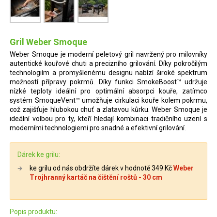
Gril Weber Smoque
Weber Smoque je moderní peletový gril navržený pro milovníky
autentické kouřové chuti a precizního grilování. Díky pokročilým
technologiím a promyšlenému designu nabízí široké spektrum
možností přípravy pokrmů. Díky funkci SmokeBoost™ udržuje
nízké teploty ideální pro optimální absorpci kouře, zatímco
systém SmoqueVent™ umožňuje cirkulaci kouře kolem pokrmu,
což zajišťuje hlubokou chuť a zlatavou kůrku. Weber Smoque je
ideální volbou pro ty, kteří hledají kombinaci tradičního uzení s
moderními technologiemi pro snadné a efektivní grilování.
Dárek ke grilu:
ke grilu od nás obdržíte dárek v hodnotě 349 Kč
Weber
Trojhranný kartáč na čištění roštů - 30 cm
Popis produktu: