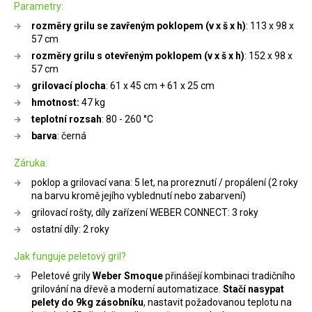
Parametry:
rozměry grilu se zavřeným poklopem (v x š x h)
: 113 x 98 x
57 cm
rozměry grilu s otevřeným poklopem (v x š x h)
: 152 x 98 x
57 cm
grilovací plocha
: 61 x 45 cm + 61 x 25 cm
hmotnost:
47 kg
teplotní rozsah
: 80 - 260 °C
barva
: černá
Záruka:
poklop a grilovací vana: 5 let, na proreznutí / propálení (2 roky
na barvu kromě jejího vyblednutí nebo zabarvení)
grilovací rošty, díly zařízení WEBER CONNECT: 3 roky
ostatní díly: 2 roky
Jak funguje peletový gril?
Peletové grily
Weber Smoque
přinášejí kombinaci tradičního
grilování na dřevě a moderní automatizace.
Stačí nasypat
pelety do 9kg zásobníku
, nastavit požadovanou teplotu na