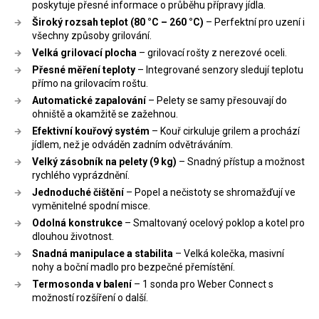
poskytuje přesné informace o průběhu přípravy jídla.
Široký rozsah teplot (80 °C – 260 °C)
– Perfektní pro uzení i
všechny způsoby grilování.
Velká grilovací plocha
– grilovací rošty z nerezové oceli.
Přesné měření teploty
– Integrované senzory sledují teplotu
přímo na grilovacím roštu.
Automatické zapalování
– Pelety se samy přesouvají do
ohniště a okamžitě se zažehnou.
Efektivní kouřový systém
– Kouř cirkuluje grilem a prochází
jídlem, než je odváděn zadním odvětráváním.
Velký zásobník na pelety (9 kg)
– Snadný přístup a možnost
rychlého vyprázdnění.
Jednoduché čištění
– Popel a nečistoty se shromažďují ve
vyměnitelné spodní misce.
Odolná konstrukce
– Smaltovaný ocelový poklop a kotel pro
dlouhou životnost.
Snadná manipulace a stabilita
– Velká kolečka, masivní
nohy a boční madlo pro bezpečné přemístění.
Termosonda v balení
– 1 sonda pro Weber Connect s
možností rozšíření o další.