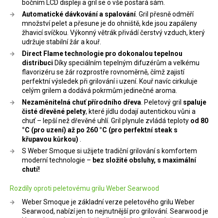
bočním LCD displeji a gril se o vše postará sám.
Automatické dávkování a spalování
. Gril přesně odměří
množství pelet a přesune je do ohniště, kde jsou zapáleny
žhavicí svíčkou. Výkonný větrák přivádí čerstvý vzduch, který
udržuje stabilní žár a kouř.
Direct Flame technologie pro dokonalou tepelnou
distribuci
Díky speciálním tepelným difuzérům a velkému
flavorizéru se žár rozprostře rovnoměrně, čímž zajistí
perfektní výsledek při grilování i uzení. Kouř navíc cirkuluje
celým grilem a dodává pokrmům jedinečné aroma.
Nezaměnitelná chuť přírodního dřeva
. Peletový gril
spaluje
čisté dřevěné pelety
, které jídlu dodají autentickou vůni a
chuť – lepší než dřevěné uhlí. Gril plynule zvládá teploty
od 80
°C (pro uzení) až po 260 °C (pro perfektní steak s
křupavou kůrkou)
.
S Weber Smoque si užijete tradiční grilování s komfortem
moderní technologie –
bez složité obsluhy, s maximální
chutí!
Rozdíly oproti peletovému grilu Weber Searwood
Weber Smoque je základní verze peletového grilu Weber
Searwood, nabízí jen to nejnutnější pro grilování. Searwood je