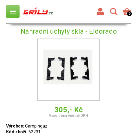
menu
0
Náhradní úchyty skla - Eldorado
305,- Kč
Vaše cena včetně DPH
Výrobce:
Campingaz
Kód zboží:
62231