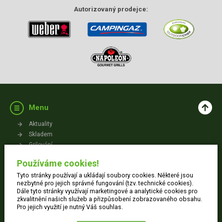
Autorizovaný
prodejce:
Menu
Aktuality
Skladem
Grilování
Videa
Používáme cookies!
Kontakt
Tyto stránky používají a ukládají soubory cookies. Některé jsou
Vše o nákupu
nezbytné pro jejich správné fungování (tzv. technické cookies).
Dále tyto stránky využívají marketingové a analytické cookies pro
zkvalitnění našich služeb a přizpůsobení zobrazovaného obsahu.
Jak nakupovat
Pro jejich využití je nutný Váš souhlas.
Obchodní podmínky
Dodací informace