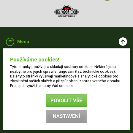
Menu
Aktuality
Skladem
Používáme cookies!
Grilování
Tyto stránky používají a ukládají soubory cookies. Některé jsou
Videa
nezbytné pro jejich správné fungování (tzv. technické cookies).
Dále tyto stránky využívají marketingové a analytické cookies pro
Kontakt
zkvalitnění našich služeb a přizpůsobení zobrazovaného obsahu.
Pro jejich využití je nutný Váš souhlas.
Vše o nákupu
Jak nakupovat
POVOLIT VŠE
Obchodní podmínky
Dodací informace
NASTAVENÍ
Ochrana osobních údajů
Reklamace