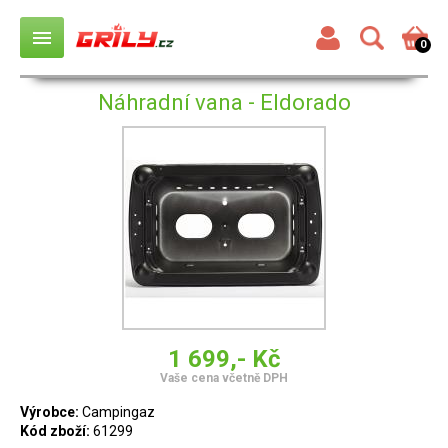
menu
0
Náhradní vana - Eldorado
1 699,- Kč
Vaše cena včetně DPH
Výrobce:
Campingaz
Kód zboží:
61299