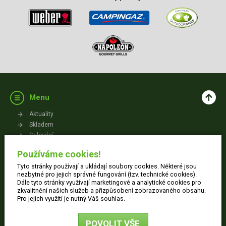
Menu
Aktuality
Skladem
Grilování
Videa
Používáme cookies!
Kontakt
Tyto stránky používají a ukládají soubory cookies. Některé jsou
Vše o nákupu
nezbytné pro jejich správné fungování (tzv. technické cookies).
Dále tyto stránky využívají marketingové a analytické cookies pro
zkvalitnění našich služeb a přizpůsobení zobrazovaného obsahu.
Jak nakupovat
Pro jejich využití je nutný Váš souhlas.
Obchodní podmínky
Dodací informace
POVOLIT VŠE
Ochrana osobních údajů