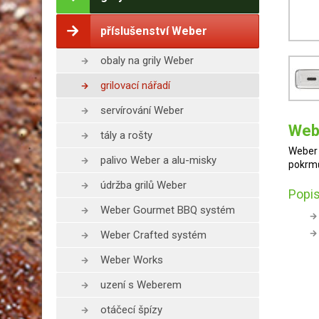
příslušenství Weber
obaly na grily Weber
grilovací nářadí
servírování Weber
Webe
tály a rošty
Weber 
palivo Weber a alu-misky
pokrmů
údržba grilů Weber
Popis
Weber Gourmet BBQ systém
Weber Crafted systém
Weber Works
uzení s Weberem
otáčecí špízy