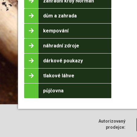
zahradní krby Norman
dům a zahrada
kempování
náhradní zdroje
dárkové poukazy
tlakové láhve
půjčovna
Autorizovaný
prodejce: