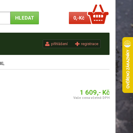
0,-
Kč
přihlášení
registrace
 XL
1 609,- Kč
Vaše cena včetně DPH