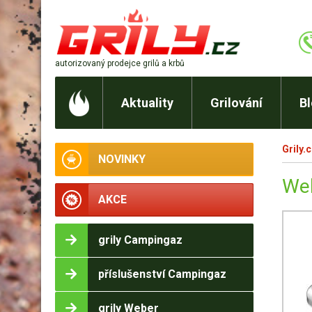
autorizovaný prodejce
grilů a krbů
Aktuality
Grilování
B
Grily.
NOVINKY
Web
AKCE
grily Campingaz
příslušenství Campingaz
grily Weber