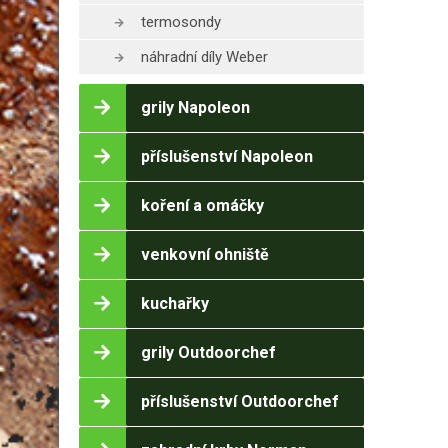
termosondy
náhradní díly Weber
grily Napoleon
příslušenství Napoleon
koření a omáčky
venkovní ohniště
kuchařky
grily Outdoorchef
příslušenství Outdoorchef