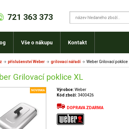
721 363 373
log
Vše o nákupu
Kontakt
cz
příslušenství Weber
grilovací nářadí
Weber Grilovací poklice
er Grilovací poklice XL
Výrobce:
Weber
NOVINKA
Kód zboží:
3400426
DOPRAVA ZDARMA