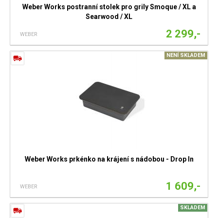
Weber Works postranní stolek pro grily Smoque / XL a
Searwood / XL
2 299,-
WEBER
NENÍ SKLADEM
Weber Works prkénko na krájení s nádobou - Drop In
1 609,-
WEBER
SKLADEM