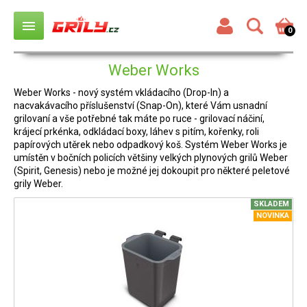
menu
0
Weber Works
Weber Works - nový systém vkládacího (Drop-In) a
nacvakávacího příslušenství (Snap-On), které Vám usnadní
grilovaní a vše potřebné tak máte po ruce - grilovací náčiní,
krájecí prkénka, odkládací boxy, láhev s pitím, kořenky, roli
papírových utěrek nebo odpadkový koš. Systém Weber Works je
umístěn v bočních policích většiny velkých plynových grilů Weber
(Spirit, Genesis) nebo je možné jej dokoupit pro některé peletové
grily Weber.
SKLADEM
NOVINKA