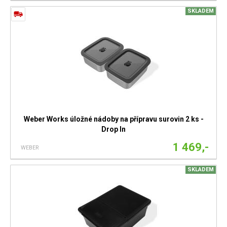
SKLADEM
Weber Works úložné nádoby na přípravu surovin 2 ks -
Drop In
1 469,-
WEBER
SKLADEM