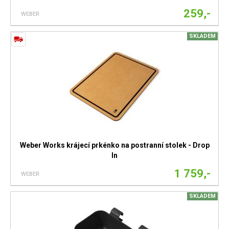
259,-
WEBER
SKLADEM
Weber Works krájecí prkénko na postranní stolek - Drop
In
1 759,-
WEBER
SKLADEM