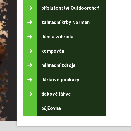
příslušenství Outdoorchef
zahradní krby Norman
dům a zahrada
kempování
náhradní zdroje
dárkové poukazy
tlakové láhve
půjčovna