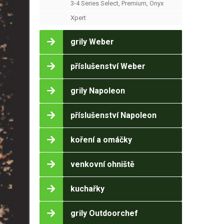
3-4 Series Select, Premium, Onyx
Xpert
grily Weber
příslušenství Weber
grily Napoleon
příslušenství Napoleon
koření a omáčky
venkovní ohniště
kuchařky
grily Outdoorchef