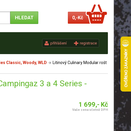
0,-
Kč
přihlášení
registrace
ies Classic, Woody, WLD
Litinový Culinary Modular rošt
 Campingaz 3 a 4 Series -
1 699,- Kč
Vaše cena včetně DPH