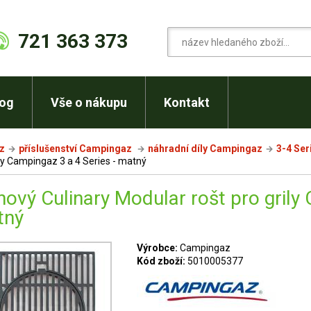
721 363 373
log
Vše o nákupu
Kontakt
cz
příslušenství Campingaz
náhradní díly Campingaz
3-4 Ser
ily Campingaz 3 a 4 Series - matný
inový Culinary Modular rošt pro grily
tný
Výrobce:
Campingaz
Kód zboží:
5010005377