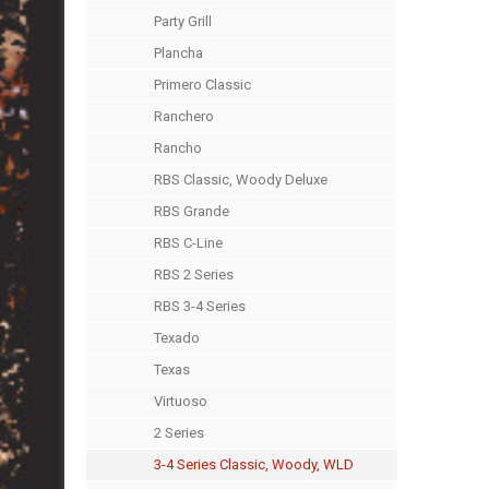
Party Grill
Plancha
Primero Classic
Ranchero
Rancho
RBS Classic, Woody Deluxe
RBS Grande
RBS C-Line
RBS 2 Series
RBS 3-4 Series
Texado
Texas
Virtuoso
2 Series
3-4 Series Classic, Woody, WLD