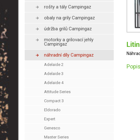
rošty a tály Campingaz
obaly na grily Campingaz
údržba grilů Campingaz
motorky a grilovací jehly
Liti
Campingaz
Náhrad
náhradní díly Campingaz
Adelaide 2
Popis
Adelaide 3
Adelaide 4
Attitude Series
Compact 3
Eldorado
Expert
Genesco
Master Series