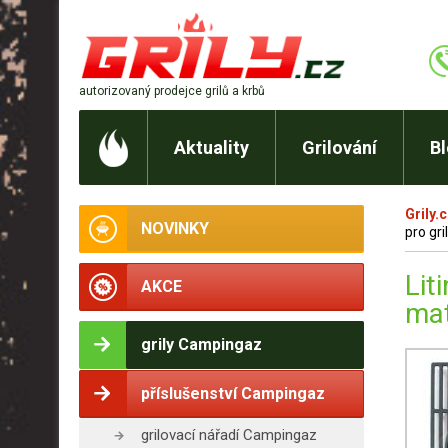
autorizovaný prodejce
grilů a krbů
Aktuality
Grilování
B
Grily.
NOVINKY
pro gr
Lit
AKCE
ma
grily Campingaz
příslušenství Campingaz
grilovací nářadí Campingaz