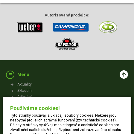
Autorizovaný
prodejce:
Menu
Aktuality
Skladem
Grilování
Videa
Používáme cookies!
Kontakt
Tyto stránky používají a ukládají soubory cookies. Některé jsou
Vše o nákupu
nezbytné pro jejich správné fungování (tzv. technické cookies).
Dále tyto stránky využívají marketingové a analytické cookies pro
zkvalitnění našich služeb a přizpůsobení zobrazovaného obsahu.
Jak nakupovat