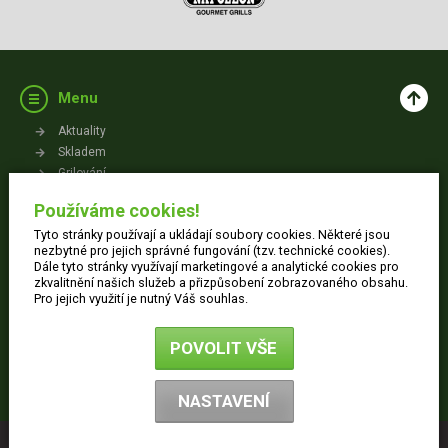
Menu
Aktuality
Skladem
Grilování
Videa
Používáme cookies!
Kontakt
Tyto stránky používají a ukládají soubory cookies. Některé jsou
Vše o nákupu
nezbytné pro jejich správné fungování (tzv. technické cookies).
Dále tyto stránky využívají marketingové a analytické cookies pro
zkvalitnění našich služeb a přizpůsobení zobrazovaného obsahu.
Jak nakupovat
Pro jejich využití je nutný Váš souhlas.
Obchodní podmínky
Dodací informace
POVOLIT VŠE
Ochrana osobních údajů
Reklamace
NASTAVENÍ