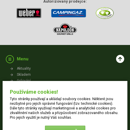
Autorizovaný
prodejce:
Menu
Aktuality
Skladem
Grilování
Videa
Používáme cookies!
Kontakt
Tyto stránky používají a ukládají soubory cookies. Některé jsou
Vše o nákupu
nezbytné pro jejich správné fungování (tzv. technické cookies).
Dále tyto stránky využívají marketingové a analytické cookies pro
zkvalitnění našich služeb a přizpůsobení zobrazovaného obsahu.
Jak nakupovat
Pro jejich využití je nutný Váš souhlas.
Obchodní podmínky
Dodací informace