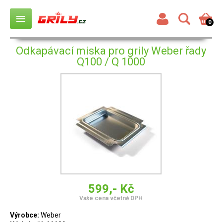
menu
0
Odkapávací miska pro grily Weber řady
Q100 / Q 1000
599,- Kč
Vaše cena včetně DPH
Výrobce:
Weber