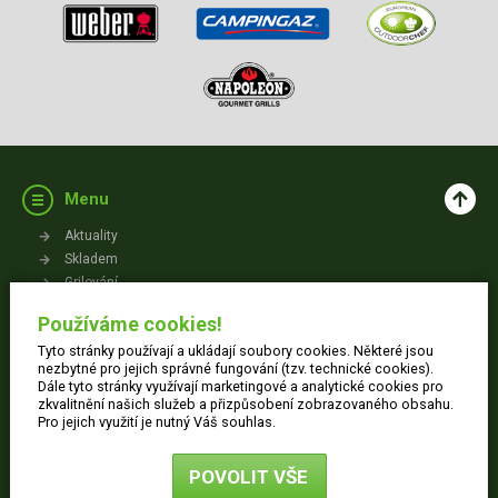
Menu
Aktuality
Skladem
Grilování
Videa
Používáme cookies!
Kontakt
Tyto stránky používají a ukládají soubory cookies. Některé jsou
Vše o nákupu
nezbytné pro jejich správné fungování (tzv. technické cookies).
Dále tyto stránky využívají marketingové a analytické cookies pro
zkvalitnění našich služeb a přizpůsobení zobrazovaného obsahu.
Jak nakupovat
Pro jejich využití je nutný Váš souhlas.
Obchodní podmínky
Dodací informace
POVOLIT VŠE
Ochrana osobních údajů