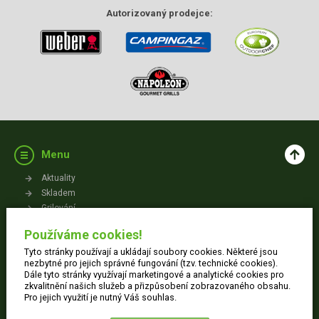
Autorizovaný
prodejce:
Menu
Aktuality
Skladem
Grilování
Videa
Používáme cookies!
Kontakt
Tyto stránky používají a ukládají soubory cookies. Některé jsou
Vše o nákupu
nezbytné pro jejich správné fungování (tzv. technické cookies).
Dále tyto stránky využívají marketingové a analytické cookies pro
zkvalitnění našich služeb a přizpůsobení zobrazovaného obsahu.
Jak nakupovat
Pro jejich využití je nutný Váš souhlas.
Obchodní podmínky
Dodací informace