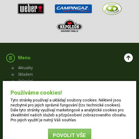
Menu
Aktuality
Skladem
Grilování
Videa
Používáme cookies!
Kontakt
Tyto stránky používají a ukládají soubory cookies. Některé jsou
Vše o nákupu
nezbytné pro jejich správné fungování (tzv. technické cookies).
Dále tyto stránky využívají marketingové a analytické cookies pro
zkvalitnění našich služeb a přizpůsobení zobrazovaného obsahu.
Jak nakupovat
Pro jejich využití je nutný Váš souhlas.
Obchodní podmínky
Dodací informace
POVOLIT VŠE
Ochrana osobních údajů