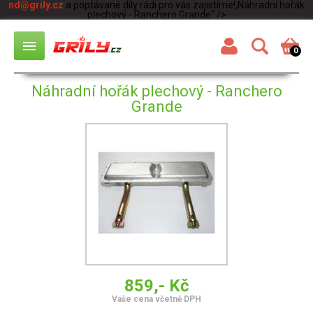
nd@grily.cz
a poptávané díly rádi pro vás zajistíme!,Náhradní hořák
plechový - Ranchero Grande" />
menu
0
Náhradní hořák plechový - Ranchero
Grande
859,- Kč
Vaše cena včetně DPH