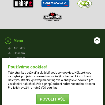
Menu
Aktuality
Skladem
Grilování
Videa
Používáme cookies!
Kontakt
Tyto stránky používají a ukládají soubory cookies. Některé jsou
Vše o nákupu
nezbytné pro jejich správné fungování (tzv. technické cookies).
Dále tyto stránky využívají marketingové a analytické cookies pro
zkvalitnění našich služeb a přizpůsobení zobrazovaného obsahu.
Jak nakupovat
Pro jejich využití je nutný Váš souhlas.
Obchodní podmínky
Dodací informace
POVOLIT VŠE
Ochrana osobních údajů
Reklamace