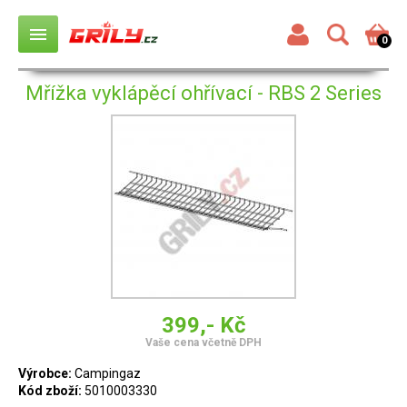
menu
0
Mřížka vyklápěcí ohřívací - RBS 2 Series
399,- Kč
Vaše cena včetně DPH
Výrobce:
Campingaz
Kód zboží:
5010003330