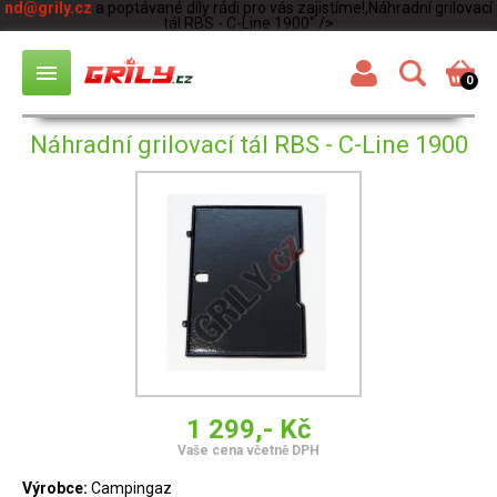
nd@grily.cz
a poptávané díly rádi pro vás zajistíme!,Náhradní grilovací
tál RBS - C-Line 1900" />
menu
0
Náhradní grilovací tál RBS - C-Line 1900
1 299,- Kč
Vaše cena včetně DPH
Výrobce:
Campingaz