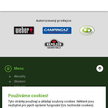
Autorizovaný
prodejce:
Menu
Aktuality
Skladem
Grilování
Videa
Používáme cookies!
Kontakt
Tyto stránky používají a ukládají soubory cookies. Některé jsou
Vše o nákupu
nezbytné pro jejich správné fungování (tzv. technické cookies).