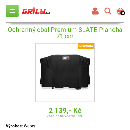
menu
0
Ochranný obal Premium SLATE Plancha
71 cm
NOVINKA
2 139,- Kč
Vaše cena včetně DPH
Výrobce:
Weber