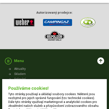
Autorizovaný
prodejce:
Menu
Aktuality
Skladem
Grilování
Videa
Používáme cookies!
Kontakt
Tyto stránky používají a ukládají soubory cookies. Některé jsou
Vše o nákupu
nezbytné pro jejich správné fungování (tzv. technické cookies).
Dále tyto stránky využívají marketingové a analytické cookies pro
zkvalitnění našich služeb a přizpůsobení zobrazovaného obsahu.
Jak nakupovat