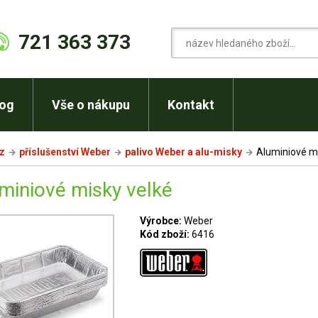
721 363 373
log
Vše o nákupu
Kontakt
cz
příslušenství Weber
palivo Weber a alu-misky
Aluminiové mi
miniové misky velké
Výrobce:
Weber
Kód zboží:
6416