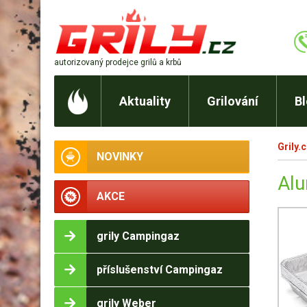
autorizovaný prodejce
grilů a krbů
Aktuality
Grilování
B
Grily.
NOVINKY
Alu
AKCE
grily Campingaz
příslušenství Campingaz
grily Weber