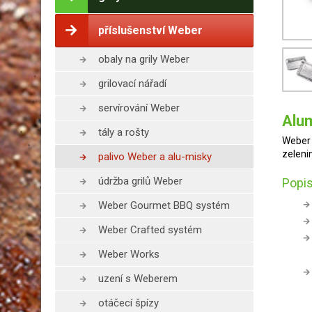
příslušenství Weber
obaly na grily Weber
grilovací nářadí
servírování Weber
Alum
tály a rošty
Weber 
zeleni
palivo Weber a alu-misky
údržba grilů Weber
Popis
Weber Gourmet BBQ systém
Weber Crafted systém
Weber Works
uzení s Weberem
otáčecí špízy