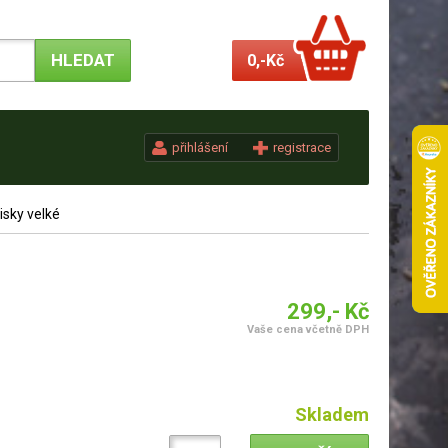
0,-
Kč
přihlášení
registrace
sky velké
299,- Kč
Vaše cena včetně DPH
Skladem