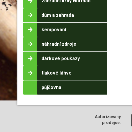
zahradní krby Norman
dům a zahrada
kempování
náhradní zdroje
dárkové poukazy
tlakové láhve
půjčovna
Autorizovaný
prodejce: