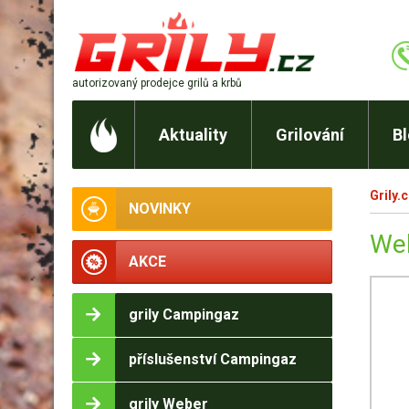
autorizovaný prodejce
grilů a krbů
Aktuality
Grilování
B
Grily.
NOVINKY
Web
AKCE
grily Campingaz
příslušenství Campingaz
grily Weber