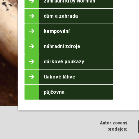
zahradní krby Norman
dům a zahrada
kempování
náhradní zdroje
dárkové poukazy
tlakové láhve
půjčovna
Autorizovaný
prodejce: