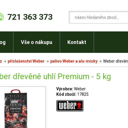
721 363 373
log
Vše o nákupu
Kontakt
cz
příslušenství Weber
palivo Weber a alu-misky
Weber dřevěné
er dřevěné uhlí Premium - 5 kg
Výrobce:
Weber
Kód zboží:
17825