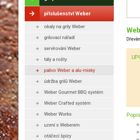
příslušenství Weber
obaly na grily Weber
Webe
grilovací nářadí
Dřevěn
servírování Weber
UP
tály a rošty
palivo Weber a alu-misky
údržba grilů Weber
Weber Gourmet BBQ systém
Weber Crafted systém
Weber Works
Popis
uzení s Weberem
otáčecí špízy