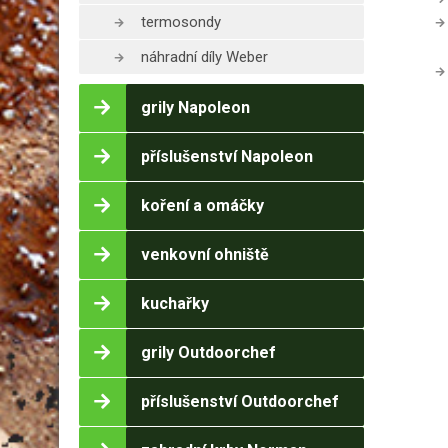
termosondy
náhradní díly Weber
grily Napoleon
příslušenství Napoleon
koření a omáčky
venkovní ohniště
kuchařky
grily Outdoorchef
příslušenství Outdoorchef