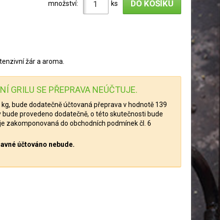
množství:
ks
tenzivní žár a aroma.
Í GRILU SE PŘEPRAVA NEÚČTUJE.
5 kg, bude dodatečně účtovaná přeprava v hodnotě 139
v bude provedeno dodatečně, o této skutečnosti bude
 je zakomponovaná do obchodních podmínek čl. 6
pravné účtováno nebude.