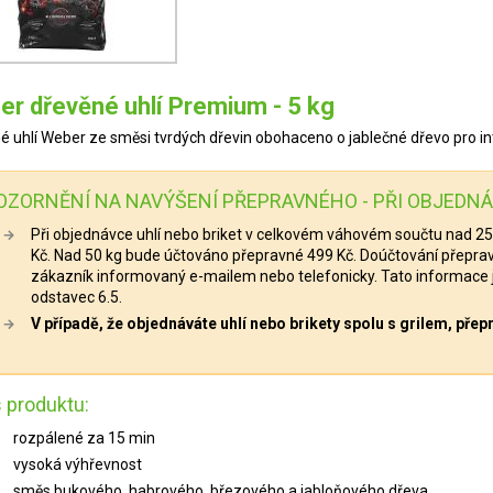
r dřevěné uhlí Premium - 5 kg
é uhlí Weber ze směsi tvrdých dřevin obohaceno o jablečné dřevo pro in
OZORNĚNÍ NA NAVÝŠENÍ PŘEPRAVNÉHO - PŘI OBJEDNÁN
Při objednávce uhlí nebo briket v celkovém váhovém součtu nad 2
Kč. Nad 50 kg bude účtováno přepravné 499 Kč. Doúčtování přepra
zákazník informovaný e-mailem nebo telefonicky. Tato informace
odstavec 6.5.
V případě, že objednáváte uhlí nebo brikety spolu s grilem, pře
 produktu:
rozpálené za 15 min
vysoká výhřevnost
směs bukového, habrového, březového a jabloňového dřeva