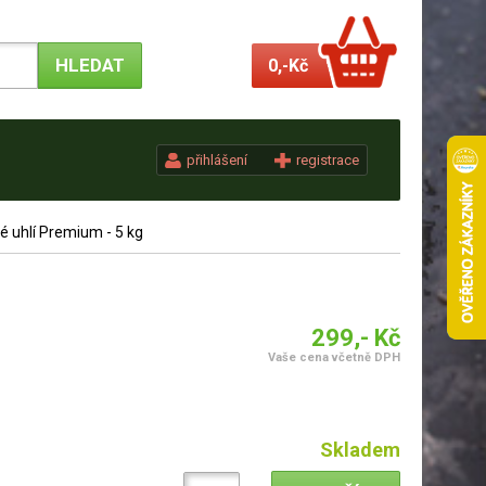
0,-
Kč
přihlášení
registrace
 uhlí Premium - 5 kg
299,- Kč
Vaše cena včetně DPH
Skladem