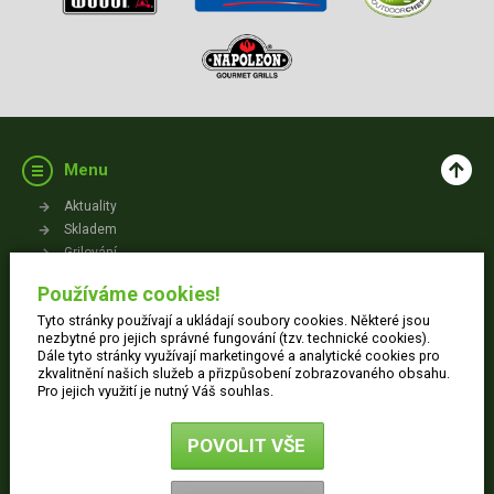
Menu
Aktuality
Skladem
Grilování
Videa
Používáme cookies!
Kontakt
Tyto stránky používají a ukládají soubory cookies. Některé jsou
Vše o nákupu
nezbytné pro jejich správné fungování (tzv. technické cookies).
Dále tyto stránky využívají marketingové a analytické cookies pro
zkvalitnění našich služeb a přizpůsobení zobrazovaného obsahu.
Jak nakupovat
Pro jejich využití je nutný Váš souhlas.
Obchodní podmínky
Dodací informace
POVOLIT VŠE
Ochrana osobních údajů
Reklamace