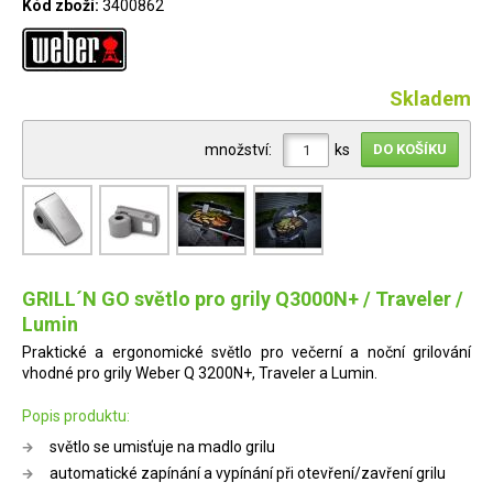
Kód zboží:
3400862
Skladem
množství:
ks
GRILL´N GO světlo pro grily Q3000N+ / Traveler /
Lumin
Praktické a ergonomické světlo pro večerní a noční grilování
vhodné pro grily Weber Q 3200N+, Traveler a Lumin.
Popis produktu:
světlo se umisťuje na madlo grilu
automatické zapínání a vypínání při otevření/zavření grilu