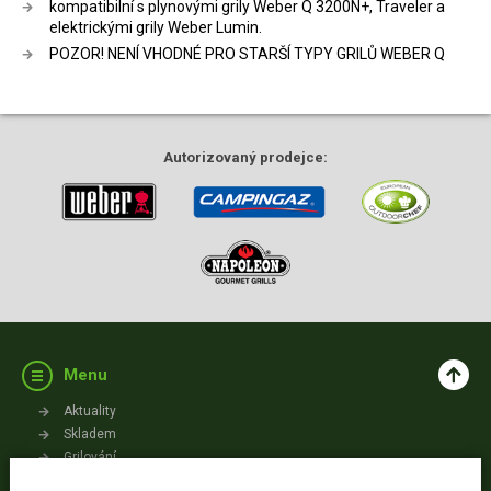
kompatibilní s plynovými grily Weber Q 3200N+, Traveler a
elektrickými grily Weber Lumin.
POZOR! NENÍ VHODNÉ PRO STARŠÍ TYPY GRILŮ WEBER Q
Autorizovaný
prodejce:
Menu
Aktuality
Skladem
Grilování
Videa