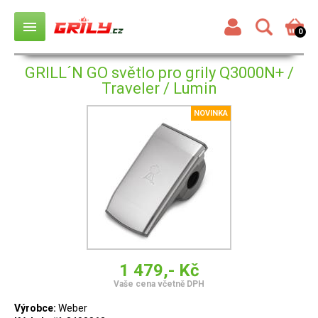
menu
0
GRILL´N GO světlo pro grily Q3000N+ /
Traveler / Lumin
NOVINKA
1 479,- Kč
Vaše cena včetně DPH
Výrobce:
Weber