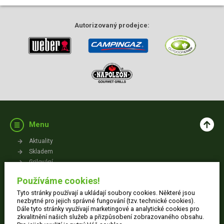
Autorizovaný
prodejce:
Menu
Aktuality
Skladem
Grilování
Videa
Používáme cookies!
Kontakt
Tyto stránky používají a ukládají soubory cookies. Některé jsou
Vše o nákupu
nezbytné pro jejich správné fungování (tzv. technické cookies).
Dále tyto stránky využívají marketingové a analytické cookies pro
zkvalitnění našich služeb a přizpůsobení zobrazovaného obsahu.
Jak nakupovat