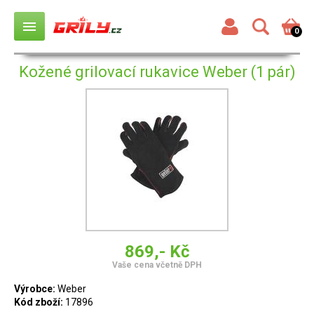
menu
0
Kožené grilovací rukavice Weber (1 pár)
869,- Kč
Vaše cena včetně DPH
Výrobce:
Weber
Kód zboží:
17896