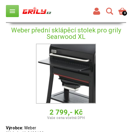
menu
0
Weber přední sklápěcí stolek pro grily
Searwood XL
2 799,- Kč
Vaše cena včetně DPH
Výrobce:
Weber