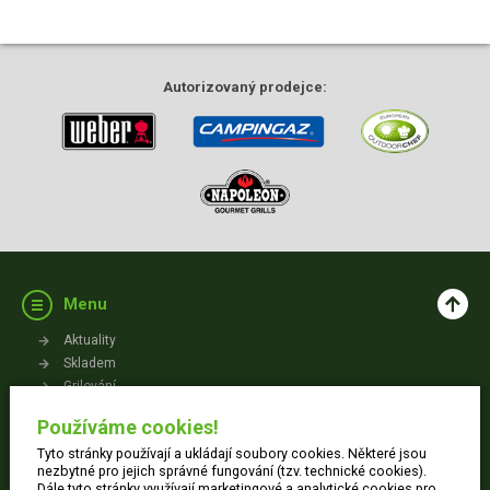
Autorizovaný
prodejce:
Menu
Aktuality
Skladem
Grilování
Videa
Používáme cookies!
Kontakt
Tyto stránky používají a ukládají soubory cookies. Některé jsou
Vše o nákupu
nezbytné pro jejich správné fungování (tzv. technické cookies).
Dále tyto stránky využívají marketingové a analytické cookies pro