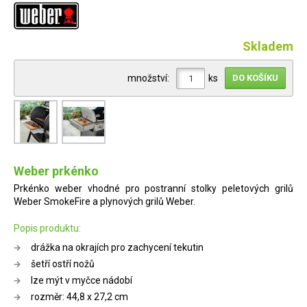
Skladem
množství:
ks
Weber prkénko
Prkénko weber vhodné pro postranní stolky peletových grilů
Weber SmokeFire a plynových grilů Weber.
Popis produktu:
drážka na okrajích pro zachycení tekutin
šetří ostří nožů
lze mýt v myčce nádobí
rozměr: 44,8 x 27,2 cm