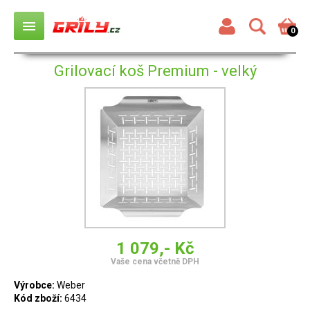
menu
0
Grilovací koš Premium - velký
1 079,- Kč
Vaše cena včetně DPH
Výrobce:
Weber
Kód zboží:
6434