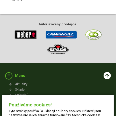
Autorizovaný
prodejce:
Menu
Aktuality
Skladem
Grilování
Videa
Používáme cookies!
Kontakt
Tyto stránky používají a ukládají soubory cookies. Některé jsou
Vše o nákupu
nezbytné pro jejich správné fungování (tzv. technické cookies).