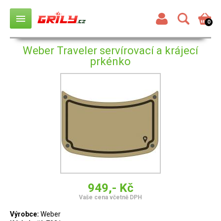
menu
0
Weber Traveler servírovací a krájecí
prkénko
949,- Kč
Vaše cena včetně DPH
Výrobce:
Weber