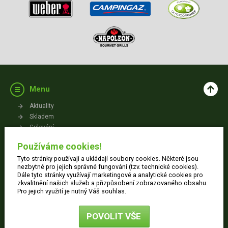
Menu
Aktuality
Skladem
Grilování
Videa
Používáme cookies!
Kontakt
Tyto stránky používají a ukládají soubory cookies. Některé jsou
Vše o nákupu
nezbytné pro jejich správné fungování (tzv. technické cookies).
Dále tyto stránky využívají marketingové a analytické cookies pro
zkvalitnění našich služeb a přizpůsobení zobrazovaného obsahu.
Jak nakupovat
Pro jejich využití je nutný Váš souhlas.
Obchodní podmínky
Dodací informace
POVOLIT VŠE
Ochrana osobních údajů
Reklamace